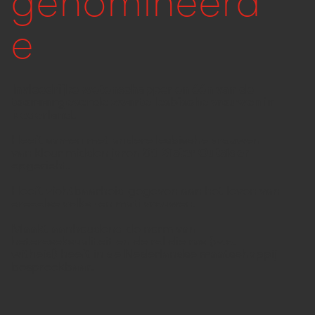
genomineerd
e
Invloedrijke wetenschapper en één van de
toonaangevende zwarte lesbische vrouwen in
Nederland.
Heeft samen met andere lesbische vrouwen
van kleur midden jaren 80
Sister Outsider
opgericht.
Heeft zichtbaarheid gegeven aan het leven van
creoolse volks- en mati vrouwen.
Maakt aanhoudend de norm van
heteroseksualiteit en de rol die ras (w.o.
witheid) heeft in de Nederlandse maatschappij
bespreekbaar.